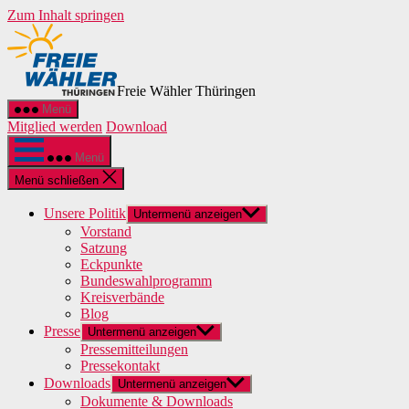
Zum Inhalt springen
Freie Wähler Thüringen
Menü
Mitglied werden
Download
Menü
Menü schließen
Unsere Politik
Untermenü anzeigen
Vorstand
Satzung
Eckpunkte
Bundeswahlprogramm
Kreisverbände
Blog
Presse
Untermenü anzeigen
Pressemitteilungen
Pressekontakt
Downloads
Untermenü anzeigen
Dokumente & Downloads