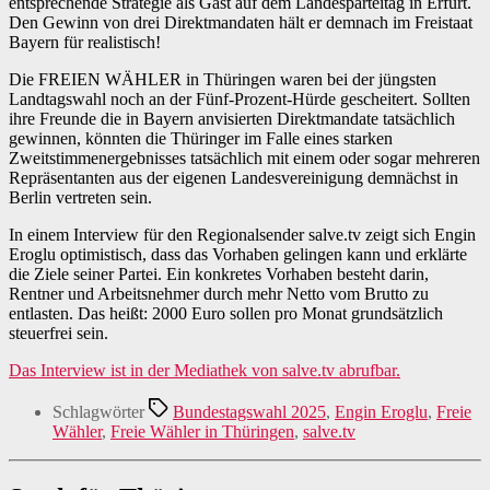
entsprechende Strategie als Gast auf dem Landesparteitag in Erfurt.
Den Gewinn von drei Direktmandaten hält er demnach im Freistaat
Bayern für realistisch!
Die FREIEN WÄHLER in Thüringen waren bei der jüngsten
Landtagswahl noch an der Fünf-Prozent-Hürde gescheitert. Sollten
ihre Freunde die in Bayern anvisierten Direktmandate tatsächlich
gewinnen, könnten die Thüringer im Falle eines starken
Zweitstimmenergebnisses tatsächlich mit einem oder sogar mehreren
Repräsentanten aus der eigenen Landesvereinigung demnächst in
Berlin vertreten sein.
In einem Interview für den Regionalsender salve.tv zeigt sich Engin
Eroglu optimistisch, dass das Vorhaben gelingen kann und erklärte
die Ziele seiner Partei. Ein konkretes Vorhaben besteht darin,
Rentner und Arbeitsnehmer durch mehr Netto vom Brutto zu
entlasten. Das heißt: 2000 Euro sollen pro Monat grundsätzlich
steuerfrei sein.
Das Interview ist in der Mediathek von salve.tv abrufbar.
Schlagwörter
Bundestagswahl 2025
,
Engin Eroglu
,
Freie
Wähler
,
Freie Wähler in Thüringen
,
salve.tv