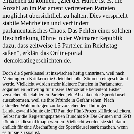
einziehen zu können. „Ziel der Hürde ist es, die
Anzahl an im Parlament vertretenen Parteien
möglichst übersichtlich zu halten. Dies verspricht
stabile Mehrheiten und verhindert
parlamentarisches Chaos. Das Fehlen einer solchen
Beschränkung führte in der Weimarer Republik
dazu, dass zeitweise 15 Parteien im Reichstag
saßen“, erklärt das Onlineportal
demokratiegeschichten.de.
Doch die Sperrklausel ist inzwischen heftig umstritten, weil nach
Meinung von Kritikern die Gleichheit aller Stimmen eingeschränkt
werde. Vielleicht würden mehr kleinere Parteien in Parlamenten
sogar neuen Schwung für unsere Demokratie bedeuten! Bisher
versuchen die etablierten Parteien, ein Absenken der Sperrklausel
auszubremsen, weil sie ihre Pfründe in Gefahr sehen. Nach
aktuellen Wahlumfragen zur bevorstehenden Thüringer
Landtagswahl könnte die FDP an der Fünf-Prozent-Hürde scheitern.
Selbst für die Regierungsparteien Bündnis 90/ Die Grünen und SPD
könnte es diesmal knapp werden. Vielleicht werden sie sich dann
endlich für eine Abschaffung der Sperrklausel stark machen, wenn
es für sie zu spät ist.