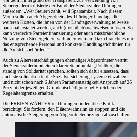
Vor dem Hintergrund der Transparenz zur Verwendung von
Steuergeldern kritisierte der Bund der Steuerzahler Thüringen
außerdem: „Wer Steuern zahlt, will Sparsamkeit. Nach diesem
Motto sollten auch Abgeordnete des Thüringer Landtags die
weiteren Kosten, die ihnen von der Landtagsverwaltung teilweise
pauschal erstattet werden, auch (monatlich) nachweisen müssen. So
kann verdeckte Parteienfinanzierung oder auch missbräuchliche
Nutzung von Steuergeldern verhindert werden. Dazu braucht es nur
das entsprechende Personal und konkrete Handlungsrichtlinien für
die Aufsichtsbehörden.“
Auch zu Altersentschädigungen ehemaliger Abgeordneter vertritt
der Steuerzahlerbund einen klaren Standpunkt: „Politiker, die
ständig von Solidarität sprechen, sollten sich dafür einsetzen, dass
auch sie solidarisch in die Sozialversicherungssysteme einzahlen
und nicht schon nach 6 Jahren Parlamentstätigkeit Anspruch auf 26
Prozent der jeweiligen Grundentschädigung bei Erreichen der
Regelaltersgrenze erhalten.“
Die FREIEN WÄHLER in Thüringen finden diese Kritik
berechtigt. Sie fordern, den Diätenwahnsinn zu stoppen und die
automatische Steigerung von Abgeordnetenbezügen abzuschaffen.