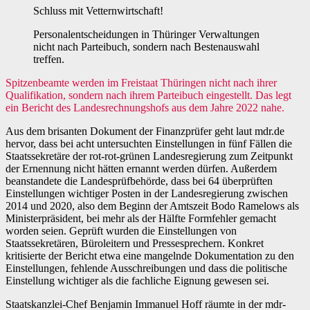
Schluss mit Vetternwirtschaft!
Personalentscheidungen in Thüringer Verwaltungen
nicht nach Parteibuch, sondern nach Bestenauswahl
treffen.
Spitzenbeamte werden im Freistaat Thüringen nicht nach ihrer
Qualifikation, sondern nach ihrem Parteibuch eingestellt. Das legt
ein Bericht des Landesrechnungshofs aus dem Jahre 2022 nahe.
Aus dem brisanten Dokument der Finanzprüfer geht laut mdr.de
hervor, dass bei acht untersuchten Einstellungen in fünf Fällen die
Staatssekretäre der rot-rot-grünen Landesregierung zum Zeitpunkt
der Ernennung nicht hätten ernannt werden dürfen. Außerdem
beanstandete die Landesprüfbehörde, dass bei 64 überprüften
Einstellungen wichtiger Posten in der Landesregierung zwischen
2014 und 2020, also dem Beginn der Amtszeit Bodo Ramelows als
Ministerpräsident, bei mehr als der Hälfte Formfehler gemacht
worden seien. Geprüft wurden die Einstellungen von
Staatssekretären, Büroleitern und Pressesprechern. Konkret
kritisierte der Bericht etwa eine mangelnde Dokumentation zu den
Einstellungen, fehlende Ausschreibungen und dass die politische
Einstellung wichtiger als die fachliche Eignung gewesen sei.
Staatskanzlei-Chef Benjamin Immanuel Hoff räumte in der mdr-