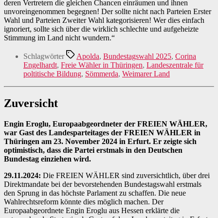
deren Vertretern die gleichen Chancen einräumen und ihnen
unvoreingenommen begegnen! Der sollte nicht nach Parteien Erster
Wahl und Parteien Zweiter Wahl kategorisieren! Wer dies einfach
ignoriert, sollte sich über die wirklich schlechte und aufgeheizte
Stimmung im Land nicht wundern.“
Schlagwörter
Apolda
,
Bundestagswahl 2025
,
Corina
Engelhardt
,
Freie Wähler in Thüringen
,
Landeszentrale für
poltitische Bildung
,
Sömmerda
,
Weimarer Land
Zuversicht
Engin Eroglu, Europaabgeordneter der FREIEN WÄHLER,
war Gast des Landesparteitages der FREIEN WÄHLER in
Thüringen am 23. November 2024 in Erfurt. Er zeigte sich
optimistisch, dass die Partei erstmals in den Deutschen
Bundestag einziehen wird.
29.11.2024:
Die FREIEN WÄHLER sind zuversichtlich, über drei
Direktmandate bei der bevorstehenden Bundestagswahl erstmals
den Sprung in das höchste Parlament zu schaffen. Die neue
Wahlrechtsreform könnte dies möglich machen. Der
Europaabgeordnete Engin Eroglu aus Hessen erklärte die