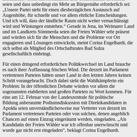
seien und dass unbedingt ein Mehr an Bürgernähe erforderlich sei:
„Unsere Partei steht für einen diesbezüglichen Austausch auf
Augenhöhe, für schnelle und vor allem ehrliche Entscheidungen.
Und ich will, dass der ländliche Raum nicht weiter vernachlässigt
wird und Wüstungen entstehen.“ Gerade in Jena, im Weimarer Land
und im Landkreis Sömmerda seien die Freien Wähler sehr präsent
und würden sich für die Menschen und die Probleme vor Ort
engagieren und Lösungen entwickeln, meint Corina Engelhardt, die
sich selbst als Mitglied des Ortschaftsrates Bad Sulza
gesellschaftlich einbringt.
Für einen dringend erforderlichen Politikwechsel im Land brauche
es nach ihrer Auffassung frischen Wind. Die derzeit im Parlament
vertretenen Parteien hätten unser Land in den letzten Jahren keinen
Schritt vorangebracht. Doch dabei sieht die Wahlkämpferin ein
Problem: In der öffentlichen Debatte würden vor allem die
sogenannten etablierten und großen Parteien zu Wort kommen. Für
eine am 12. Februar von der Landeszentrale für politische
Bildung anberaumte Podiumsdiskussion mit Direktkandidaten in
Apolda seien unverständlicherweise nur Vertreter von derzeit im
Parlament vertretenen Parteien oder von solchen, denen angeblich
Chancen auf einen Einzug eingeräumt werden, eingeladen. „Als
Kandidatin der Freien Wähler war ich offenbar unerwünscht und
wurde gar nicht erst eingeladen“, beklagt Corina Engelhardt.