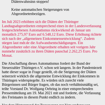
Diätenwahnsinn stoppen!
Keine automatischen Steigerungen von
Abgeordnetenbezügen.
Im Juli 2023 erhöhten sich die Diäten der Thüringer
Landtagsabgeordneten entsprechend eines in der Landesverfassung
festgeschriebenen Automatismus rückwirkend ab Januar um
monatlich 275,97 Euro auf 6.548,12 Euro. Diese Erhöhung richtete
sich nach der „allgemeinen Einkommensentwicklung“. Zudem
stiegen laut mdr.de die Aufwandsentschädigungen. Ein
Abgeordneter oder eine Abgeordnete erhalten seit vorigem Jahr
nunmehr zusätzlich zu ihren Diäten pauschal 2.262,25 Euro. Pro
Monat.
Die Abschaffung dieses Automatismus fordert der Bund der
Steuerzahler Thüringen e.V. schon seit langem. In der Pandemiezeit
hatte dieser sogar in Frage gestellt, ob die Steigerung der Diäten
seinerzeit wirklich die allgemeine Entwicklung der Einkommen in
Thüringen widerspiegelte. Es würden sich zurecht viele
Bürgerinnen und Bürger fragen, ob das noch verhältnismäßig sei,
teilte Vorstand Dr. Wolfgang Oehring in einer entsprechenden
Pressemitteilung am 19. Mai 2021 mit und forderte, die Verfassung
des Freistaates in diesem Punkt endlich zu ändern.