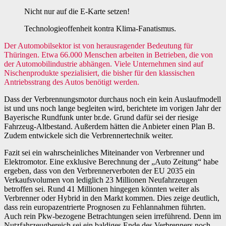
Nicht nur auf die E-Karte setzen!
Technologieoffenheit kontra Klima-Fanatismus.
Der Automobilsektor ist von herausragender Bedeutung für
Thüringen. Etwa 66.000 Menschen arbeiten in Betrieben, die von
der Automobilindustrie abhängen. Viele Unternehmen sind auf
Nischenprodukte spezialisiert, die bisher für den klassischen
Antriebsstrang des Autos benötigt werden.
Dass der Verbrennungsmotor durchaus noch ein kein Auslaufmodell
ist und uns noch lange begleiten wird, berichtete im vorigen Jahr der
Bayerische Rundfunk unter br.de. Grund dafür sei der riesige
Fahrzeug-Altbestand. Außerdem hätten die Anbieter einen Plan B.
Zudem entwickele sich die Verbrennertechnik weiter.
Fazit sei ein wahrscheinliches Miteinander von Verbrenner und
Elektromotor. Eine exklusive Berechnung der „Auto Zeitung“ habe
ergeben, dass von den Verbrennerverboten der EU 2035 ein
Verkaufsvolumen von lediglich 23 Millionen Neufahrzeugen
betroffen sei. Rund 41 Millionen hingegen könnten weiter als
Verbrenner oder Hybrid in den Markt kommen. Dies zeige deutlich,
dass rein europazentrierte Prognosen zu Fehlannahmen führten.
Auch rein Pkw-bezogene Betrachtungen seien irreführend. Denn im
Nutzfahrzeugbereich sei ein baldiges Ende des Verbrenners noch