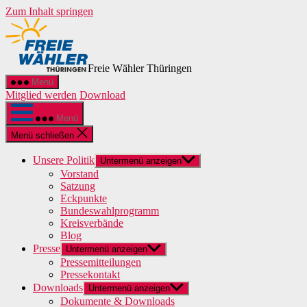
Zum Inhalt springen
Freie Wähler Thüringen
Menü
Mitglied werden
Download
Menü
Menü schließen
Unsere Politik
Untermenü anzeigen
Vorstand
Satzung
Eckpunkte
Bundeswahlprogramm
Kreisverbände
Blog
Presse
Untermenü anzeigen
Pressemitteilungen
Pressekontakt
Downloads
Untermenü anzeigen
Dokumente & Downloads