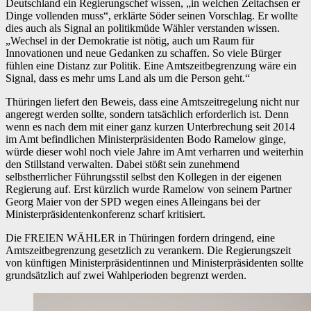
Deutschland ein Regierungschef wissen, „in welchen Zeitachsen er
Dinge vollenden muss“, erklärte Söder seinen Vorschlag. Er wollte
dies auch als Signal an politikmüde Wähler verstanden wissen.
„Wechsel in der Demokratie ist nötig, auch um Raum für
Innovationen und neue Gedanken zu schaffen. So viele Bürger
fühlen eine Distanz zur Politik. Eine Amtszeitbegrenzung wäre ein
Signal, dass es mehr ums Land als um die Person geht.“
Thüringen liefert den Beweis, dass eine Amtszeitregelung nicht nur
angeregt werden sollte, sondern tatsächlich erforderlich ist. Denn
wenn es nach dem mit einer ganz kurzen Unterbrechung seit 2014
im Amt befindlichen Ministerpräsidenten Bodo Ramelow ginge,
würde dieser wohl noch viele Jahre im Amt verharren und weiterhin
den Stillstand verwalten. Dabei stößt sein zunehmend
selbstherrlicher Führungsstil selbst den Kollegen in der eigenen
Regierung auf. Erst kürzlich wurde Ramelow von seinem Partner
Georg Maier von der SPD wegen eines Alleingans bei der
Ministerpräsidentenkonferenz scharf kritisiert.
Die FREIEN WÄHLER in Thüringen fordern dringend, eine
Amtszeitbegrenzung gesetzlich zu verankern. Die Regierungszeit
von künftigen Ministerpräsidentinnen und Ministerpräsidenten sollte
grundsätzlich auf zwei Wahlperioden begrenzt werden.