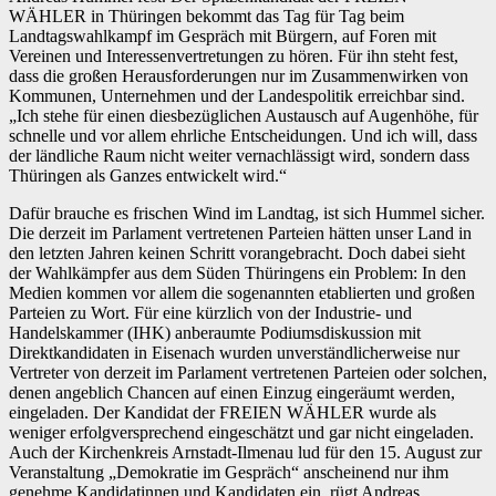
WÄHLER in Thüringen bekommt das Tag für Tag beim
Landtagswahlkampf im Gespräch mit Bürgern, auf Foren mit
Vereinen und Interessenvertretungen zu hören. Für ihn steht fest,
dass die großen Herausforderungen nur im Zusammenwirken von
Kommunen, Unternehmen und der Landespolitik erreichbar sind.
„Ich stehe für einen diesbezüglichen Austausch auf Augenhöhe, für
schnelle und vor allem ehrliche Entscheidungen. Und ich will, dass
der ländliche Raum nicht weiter vernachlässigt wird, sondern dass
Thüringen als Ganzes entwickelt wird.“
Dafür brauche es frischen Wind im Landtag, ist sich Hummel sicher.
Die derzeit im Parlament vertretenen Parteien hätten unser Land in
den letzten Jahren keinen Schritt vorangebracht. Doch dabei sieht
der Wahlkämpfer aus dem Süden Thüringens ein Problem: In den
Medien kommen vor allem die sogenannten etablierten und großen
Parteien zu Wort. Für eine kürzlich von der Industrie- und
Handelskammer (IHK) anberaumte Podiumsdiskussion mit
Direktkandidaten in Eisenach wurden unverständlicherweise nur
Vertreter von derzeit im Parlament vertretenen Parteien oder solchen,
denen angeblich Chancen auf einen Einzug eingeräumt werden,
eingeladen. Der Kandidat der FREIEN WÄHLER wurde als
weniger erfolgversprechend eingeschätzt und gar nicht eingeladen.
Auch der Kirchenkreis Arnstadt-Ilmenau lud für den 15. August zur
Veranstaltung „Demokratie im Gespräch“ anscheinend nur ihm
genehme Kandidatinnen und Kandidaten ein, rügt Andreas