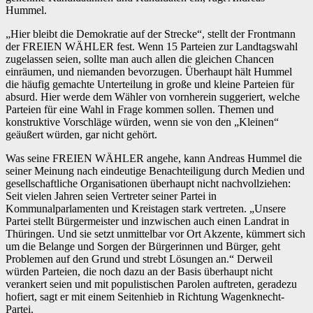
Hummel.
„Hier bleibt die Demokratie auf der Strecke“, stellt der Frontmann
der FREIEN WÄHLER fest. Wenn 15 Parteien zur Landtagswahl
zugelassen seien, sollte man auch allen die gleichen Chancen
einräumen, und niemanden bevorzugen. Überhaupt hält Hummel
die häufig gemachte Unterteilung in große und kleine Parteien für
absurd. Hier werde dem Wähler von vornherein suggeriert, welche
Parteien für eine Wahl in Frage kommen sollen. Themen und
konstruktive Vorschläge würden, wenn sie von den „Kleinen“
geäußert würden, gar nicht gehört.
Was seine FREIEN WÄHLER angehe, kann Andreas Hummel die
seiner Meinung nach eindeutige Benachteiligung durch Medien und
gesellschaftliche Organisationen überhaupt nicht nachvollziehen:
Seit vielen Jahren seien Vertreter seiner Partei in
Kommunalparlamenten und Kreistagen stark vertreten. „Unsere
Partei stellt Bürgermeister und inzwischen auch einen Landrat in
Thüringen. Und sie setzt unmittelbar vor Ort Akzente, kümmert sich
um die Belange und Sorgen der Bürgerinnen und Bürger, geht
Problemen auf den Grund und strebt Lösungen an.“ Derweil
würden Parteien, die noch dazu an der Basis überhaupt nicht
verankert seien und mit populistischen Parolen auftreten, geradezu
hofiert, sagt er mit einem Seitenhieb in Richtung Wagenknecht-
Partei.