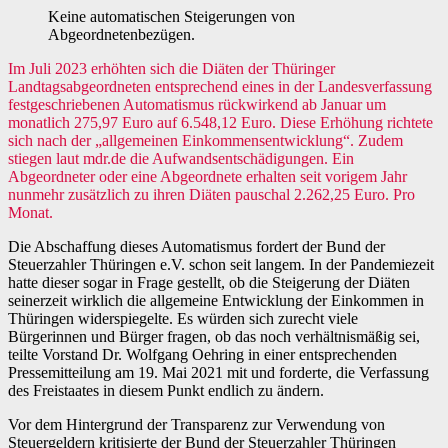
Keine automatischen Steigerungen von
Abgeordnetenbezügen.
Im Juli 2023 erhöhten sich die Diäten der Thüringer
Landtagsabgeordneten entsprechend eines in der Landesverfassung
festgeschriebenen Automatismus rückwirkend ab Januar um
monatlich 275,97 Euro auf 6.548,12 Euro. Diese Erhöhung richtete
sich nach der „allgemeinen Einkommensentwicklung“. Zudem
stiegen laut mdr.de die Aufwandsentschädigungen. Ein
Abgeordneter oder eine Abgeordnete erhalten seit vorigem Jahr
nunmehr zusätzlich zu ihren Diäten pauschal 2.262,25 Euro. Pro
Monat.
Die Abschaffung dieses Automatismus fordert der Bund der
Steuerzahler Thüringen e.V. schon seit langem. In der Pandemiezeit
hatte dieser sogar in Frage gestellt, ob die Steigerung der Diäten
seinerzeit wirklich die allgemeine Entwicklung der Einkommen in
Thüringen widerspiegelte. Es würden sich zurecht viele
Bürgerinnen und Bürger fragen, ob das noch verhältnismäßig sei,
teilte Vorstand Dr. Wolfgang Oehring in einer entsprechenden
Pressemitteilung am 19. Mai 2021 mit und forderte, die Verfassung
des Freistaates in diesem Punkt endlich zu ändern.
Vor dem Hintergrund der Transparenz zur Verwendung von
Steuergeldern kritisierte der Bund der Steuerzahler Thüringen