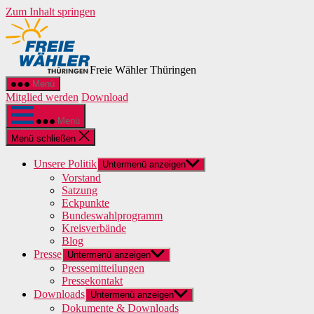
Zum Inhalt springen
Freie Wähler Thüringen
Menü
Mitglied werden
Download
Menü
Menü schließen
Unsere Politik
Untermenü anzeigen
Vorstand
Satzung
Eckpunkte
Bundeswahlprogramm
Kreisverbände
Blog
Presse
Untermenü anzeigen
Pressemitteilungen
Pressekontakt
Downloads
Untermenü anzeigen
Dokumente & Downloads