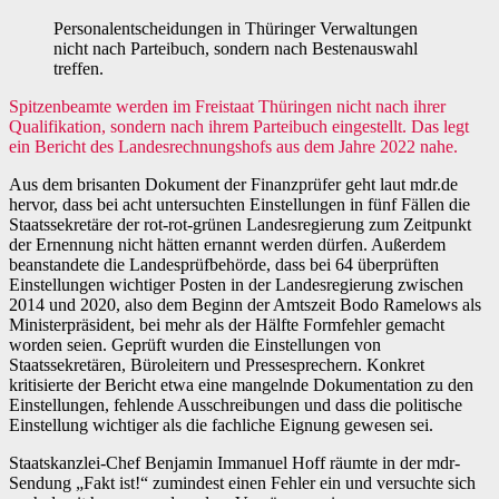
Personalentscheidungen in Thüringer Verwaltungen
nicht nach Parteibuch, sondern nach Bestenauswahl
treffen.
Spitzenbeamte werden im Freistaat Thüringen nicht nach ihrer
Qualifikation, sondern nach ihrem Parteibuch eingestellt. Das legt
ein Bericht des Landesrechnungshofs aus dem Jahre 2022 nahe.
Aus dem brisanten Dokument der Finanzprüfer geht laut mdr.de
hervor, dass bei acht untersuchten Einstellungen in fünf Fällen die
Staatssekretäre der rot-rot-grünen Landesregierung zum Zeitpunkt
der Ernennung nicht hätten ernannt werden dürfen. Außerdem
beanstandete die Landesprüfbehörde, dass bei 64 überprüften
Einstellungen wichtiger Posten in der Landesregierung zwischen
2014 und 2020, also dem Beginn der Amtszeit Bodo Ramelows als
Ministerpräsident, bei mehr als der Hälfte Formfehler gemacht
worden seien. Geprüft wurden die Einstellungen von
Staatssekretären, Büroleitern und Pressesprechern. Konkret
kritisierte der Bericht etwa eine mangelnde Dokumentation zu den
Einstellungen, fehlende Ausschreibungen und dass die politische
Einstellung wichtiger als die fachliche Eignung gewesen sei.
Staatskanzlei-Chef Benjamin Immanuel Hoff räumte in der mdr-
Sendung „Fakt ist!“ zumindest einen Fehler ein und versuchte sich