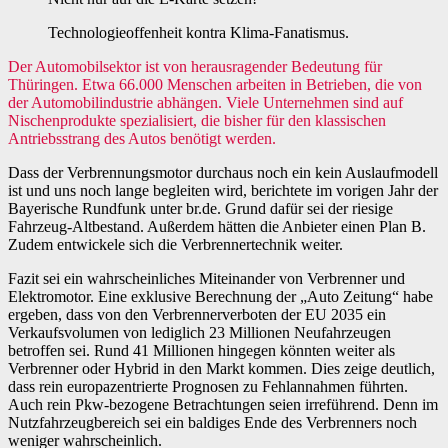
Technologieoffenheit kontra Klima-Fanatismus.
Der Automobilsektor ist von herausragender Bedeutung für
Thüringen. Etwa 66.000 Menschen arbeiten in Betrieben, die von
der Automobilindustrie abhängen. Viele Unternehmen sind auf
Nischenprodukte spezialisiert, die bisher für den klassischen
Antriebsstrang des Autos benötigt werden.
Dass der Verbrennungsmotor durchaus noch ein kein Auslaufmodell
ist und uns noch lange begleiten wird, berichtete im vorigen Jahr der
Bayerische Rundfunk unter br.de. Grund dafür sei der riesige
Fahrzeug-Altbestand. Außerdem hätten die Anbieter einen Plan B.
Zudem entwickele sich die Verbrennertechnik weiter.
Fazit sei ein wahrscheinliches Miteinander von Verbrenner und
Elektromotor. Eine exklusive Berechnung der „Auto Zeitung“ habe
ergeben, dass von den Verbrennerverboten der EU 2035 ein
Verkaufsvolumen von lediglich 23 Millionen Neufahrzeugen
betroffen sei. Rund 41 Millionen hingegen könnten weiter als
Verbrenner oder Hybrid in den Markt kommen. Dies zeige deutlich,
dass rein europazentrierte Prognosen zu Fehlannahmen führten.
Auch rein Pkw-bezogene Betrachtungen seien irreführend. Denn im
Nutzfahrzeugbereich sei ein baldiges Ende des Verbrenners noch
weniger wahrscheinlich.