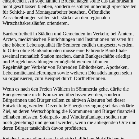
entsprechen. An sogenannten Brückentagen sollte das Landratsamt
nicht geschlossen bleiben, sondern es sollten unbedingt Sprechzeiten
für Schicht- und Montagearbeiter bestehen. Öffentliche
Ausschreibungen sollten sich stärker an den regionalen
Wirtschaftskreisläufen orientieren.
Barrierefreiheit in Städten und Gemeinden im Verkehr, bei Ämtern,
Ärzten, medizinischen Einrichtungen und Institutionen müssten für
eine höhere Lebensqualität für Senioren endlich umgesetzt werden.
In Orten ohne Bankautomaten müsse eine Fahrende Bankfiliale
zweimal monatlich Station machen, damit Bankgeschäfte erledigt
und Bargeldauszahlungen ermöglicht werden könnten.
Regelmäßiger Verkehr von Fahrenden Bibliotheken, Apotheken,
Lebensmittelauslieferungen sowie weiteren Dienstleistungen seien
zu organisieren, zum Beispiel durch Dorfhelferinnen.
Wenn es nach den Freien Wählern in Sömmerda gehe, dürfte die
Energiewende nicht Konzernen überlassen werden, sondern
Bürgerinnen und Bürger sollten zu aktiven Akteuren bei dieser
Entwicklung werden. Dezentrale Energieerzeugung sei das erklärte
Ziel, an deren Wertschöpfung die Kommunen und Bürger finanziell
teilhaben müssten. Solarpark- und Windkraftanlagen sollten nur
noch genehmigt und gebaut werden, wenn die anliegenden Orte und
deren Bürger tatsächlich davon profitierten.
Bei der Umwandlung von landwirtschaftlichen Nutzflächen in