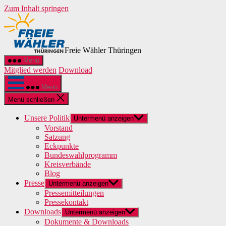
Zum Inhalt springen
Freie Wähler Thüringen
Menü
Mitglied werden
Download
Menü
Menü schließen
Unsere Politik
Untermenü anzeigen
Vorstand
Satzung
Eckpunkte
Bundeswahlprogramm
Kreisverbände
Blog
Presse
Untermenü anzeigen
Pressemitteilungen
Pressekontakt
Downloads
Untermenü anzeigen
Dokumente & Downloads