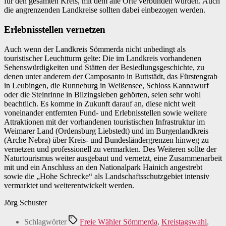
für den gesamten Kreis, mit dem alle Orte verbunden würden. Auch
die angrenzenden Landkreise sollten dabei einbezogen werden.
Erlebnisstellen vernetzen
Auch wenn der Landkreis Sömmerda nicht unbedingt als
touristischer Leuchtturm gelte: Die im Landkreis vorhandenen
Sehenswürdigkeiten und Stätten der Besiedlungsgeschichte, zu
denen unter anderem der Camposanto in Buttstädt, das Fürstengrab
in Leubingen, die Runneburg in Weißensee, Schloss Kannawurf
oder die Steinrinne in Bilzingsleben gehörten, seien sehr wohl
beachtlich. Es komme in Zukunft darauf an, diese nicht weit
voneinander entfernten Fund- und Erlebnisstellen sowie weitere
Attraktionen mit der vorhandenen touristischen Infrastruktur im
Weimarer Land (Ordensburg Liebstedt) und im Burgenlandkreis
(Arche Nebra) über Kreis- und Bundesländergrenzen hinweg zu
vernetzen und professionell zu vermarkten. Des Weiteren sollte der
Naturtourismus weiter ausgebaut und vernetzt, eine Zusammenarbeit
mit und ein Anschluss an den Nationalpark Hainich angestrebt
sowie die „Hohe Schrecke“ als Landschaftsschutzgebiet intensiv
vermarktet und weiterentwickelt werden.
Jörg Schuster
Schlagwörter
Freie Wähler Sömmerda
,
Kreistagswahl
,