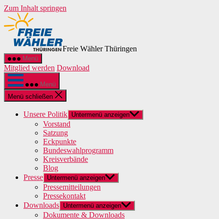
Zum Inhalt springen
Freie Wähler Thüringen
Menü
Mitglied werden
Download
Menü
Menü schließen
Unsere Politik
Untermenü anzeigen
Vorstand
Satzung
Eckpunkte
Bundeswahlprogramm
Kreisverbände
Blog
Presse
Untermenü anzeigen
Pressemitteilungen
Pressekontakt
Downloads
Untermenü anzeigen
Dokumente & Downloads