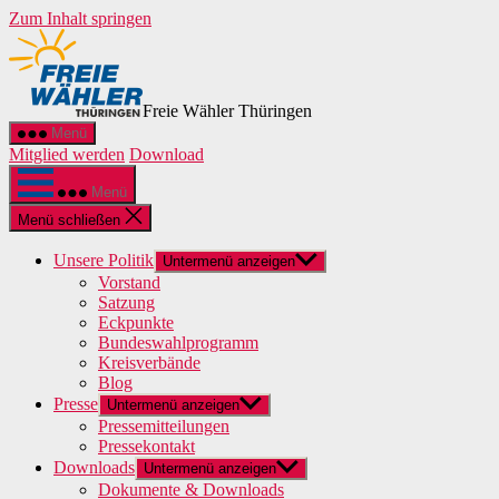
Zum Inhalt springen
Freie Wähler Thüringen
Menü
Mitglied werden
Download
Menü
Menü schließen
Unsere Politik
Untermenü anzeigen
Vorstand
Satzung
Eckpunkte
Bundeswahlprogramm
Kreisverbände
Blog
Presse
Untermenü anzeigen
Pressemitteilungen
Pressekontakt
Downloads
Untermenü anzeigen
Dokumente & Downloads