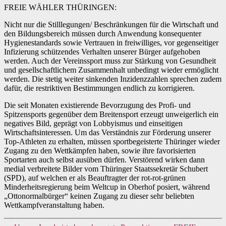
FREIE WÄHLER THÜRINGEN:
Nicht nur die Stilllegungen/ Beschränkungen für die Wirtschaft und
den Bildungsbereich müssen durch Anwendung konsequenter
Hygienestandards sowie Vertrauen in freiwilliges, vor gegenseitiger
Infizierung schützendes Verhalten unserer Bürger aufgehoben
werden. Auch der Vereinssport muss zur Stärkung von Gesundheit
und gesellschaftlichem Zusammenhalt unbedingt wieder ermöglicht
werden. Die stetig weiter sinkenden Inzidenzzahlen sprechen zudem
dafür, die restriktiven Bestimmungen endlich zu korrigieren.
Die seit Monaten existierende Bevorzugung des Profi- und
Spitzensports gegenüber dem Breitensport erzeugt unweigerlich ein
negatives Bild, geprägt von Lobbyismus und einseitigen
Wirtschaftsinteressen. Um das Verständnis zur Förderung unserer
Top-Athleten zu erhalten, müssen sportbegeisterte Thüringer wieder
Zugang zu den Wettkämpfen haben, sowie ihre favorisierten
Sportarten auch selbst ausüben dürfen. Verstörend wirken dann
medial verbreitete Bilder vom Thüringer Staatssekretär Schubert
(SPD), auf welchen er als Beauftragter der rot-rot-grünen
Minderheitsregierung beim Weltcup in Oberhof posiert, während
„Ottonormalbürger“ keinen Zugang zu dieser sehr beliebten
Wettkampfveranstaltung haben.