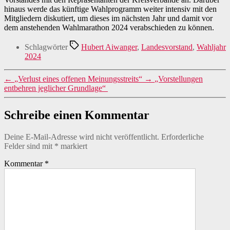
hinaus werde das künftige Wahlprogramm weiter intensiv mit den
Mitgliedern diskutiert, um dieses im nächsten Jahr und damit vor
dem anstehenden Wahlmarathon 2024 verabschieden zu können.
Schlagwörter
Hubert Aiwanger
,
Landesvorstand
,
Wahljahr
2024
←
„Verlust eines offenen Meinungsstreits“
→
„Vorstellungen
entbehren jeglicher Grundlage“
Schreibe einen Kommentar
Deine E-Mail-Adresse wird nicht veröffentlicht.
Erforderliche
Felder sind mit
*
markiert
Kommentar
*