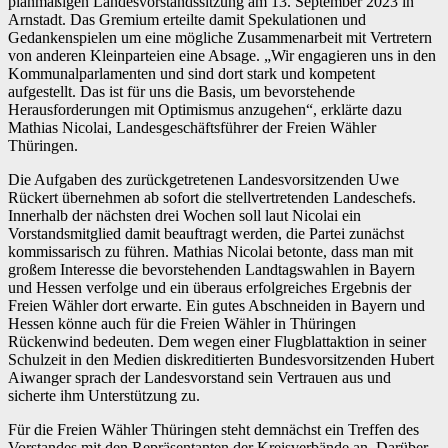
planmäßigen Landesvorstandssitzung am 13. September 2023 in
Arnstadt. Das Gremium erteilte damit Spekulationen und
Gedankenspielen um eine mögliche Zusammenarbeit mit Vertretern
von anderen Kleinparteien eine Absage. „Wir engagieren uns in den
Kommunalparlamenten und sind dort stark und kompetent
aufgestellt. Das ist für uns die Basis, um bevorstehende
Herausforderungen mit Optimismus anzugehen“, erklärte dazu
Mathias Nicolai, Landesgeschäftsführer der Freien Wähler
Thüringen.
Die Aufgaben des zurückgetretenen Landesvorsitzenden Uwe
Rückert übernehmen ab sofort die stellvertretenden Landeschefs.
Innerhalb der nächsten drei Wochen soll laut Nicolai ein
Vorstandsmitglied damit beauftragt werden, die Partei zunächst
kommissarisch zu führen. Mathias Nicolai betonte, dass man mit
großem Interesse die bevorstehenden Landtagswahlen in Bayern
und Hessen verfolge und ein überaus erfolgreiches Ergebnis der
Freien Wähler dort erwarte. Ein gutes Abschneiden in Bayern und
Hessen könne auch für die Freien Wähler in Thüringen
Rückenwind bedeuten. Dem wegen einer Flugblattaktion in seiner
Schulzeit in den Medien diskreditierten Bundesvorsitzenden Hubert
Aiwanger sprach der Landesvorstand sein Vertrauen aus und
sicherte ihm Unterstützung zu.
Für die Freien Wähler Thüringen steht demnächst ein Treffen des
Vorstandes mit den Repräsentanten der Kreisverbände an. Darüber