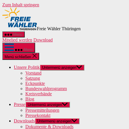
Zum Inhalt springen
Freie Wähler Thüringen
Menü
Mitglied werden
Download
Menü
Menü schließen
Unsere Politik
Untermenü anzeigen
Vorstand
Satzung
Eckpunkte
Bundeswahlprogramm
Kreisverbände
Blog
Presse
Untermenü anzeigen
Pressemitteilungen
Pressekontakt
Downloads
Untermenü anzeigen
Dokumente & Downloads