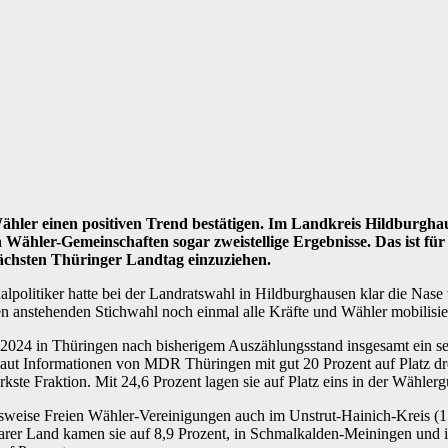
er einen positiven Trend bestätigen. Im Landkreis Hildburghause
 Wähler-Gemeinschaften sogar zweistellige Ergebnisse. Das ist für
ächsten Thüringer Landtag einzuziehen.
olitiker hatte bei der Landratswahl in Hildburghausen klar die Nase 
n anstehenden Stichwahl noch einmal alle Kräfte und Wähler mobilisie
24 in Thüringen nach bisherigem Auszählungsstand insgesamt ein sehr 
 laut Informationen von MDR Thüringen mit gut 20 Prozent auf Platz d
e Fraktion. Mit 24,6 Prozent lagen sie auf Platz eins in der Wählerg
sweise Freien Wähler-Vereinigungen auch im Unstrut-Hainich-Kreis (17,
imarer Land kamen sie auf 8,9 Prozent, in Schmalkalden-Meiningen und 