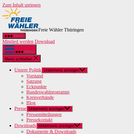
Zum Inhalt springen
Freie Wähler Thüringen
Menü
Mitglied werden
Download
Menü
Menü schließen
Unsere Politik
Untermenü anzeigen
Vorstand
Satzung
Eckpunkte
Bundeswahlprogramm
Kreisverbände
Blog
Presse
Untermenü anzeigen
Pressemitteilungen
Pressekontakt
Downloads
Untermenü anzeigen
Dokumente & Downloads