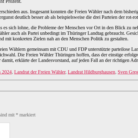
nf Prozent.
erschieden aus. Insgesamt konnten die Freien Wähler nach dem bisherig
gunst deutlich besser ab als beispielsweise die drei Parteien der rot-ro
ss es sich lohne, die Probleme der Menschen vor Ort in den Blick zu n
ler auch als Partei unbedingt im Thüringer Landtag gebraucht. Gesich
und mit konkreten Zielen nah an den Menschen Politik zu gestalten.
eien Wählern gemeinsam mit CDU und FDP unterstützte parteilose Lan
Stichwahl. Die Freien Wähler Thüringen hoffen, dass der einstige erfo
 damit, erklärte der Landesvorstand, auf jeden Fall an der richtigen Ad
n 2024
,
Landrat der Freien Wähler
,
Landrat Hildburghausen
,
Sven Gre
sind mit
*
markiert