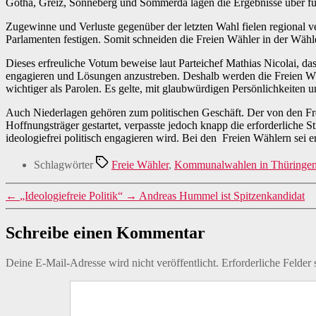
Gotha, Greiz, Sonneberg und Sömmerda lagen die Ergebnisse über fü
Zugewinne und Verluste gegenüber der letzten Wahl fielen regional v
Parlamenten festigen. Somit schneiden die Freien Wähler in der Wähler
Dieses erfreuliche Votum beweise laut Parteichef Mathias Nicolai, da
engagieren und Lösungen anzustreben. Deshalb werden die Freien Wäh
wichtiger als Parolen. Es gelte, mit glaubwürdigen Persönlichkeiten 
Auch Niederlagen gehören zum politischen Geschäft. Der von den Fr
Hoffnungsträger gestartet, verpasste jedoch knapp die erforderliche 
ideologiefrei politisch engagieren wird. Bei den Freien Wählern sei er
Schlagwörter
Freie Wähler
,
Kommunalwahlen in Thüringe
←
„Ideologiefreie Politik“
→
Andreas Hummel ist Spitzenkandidat
Schreibe einen Kommentar
Deine E-Mail-Adresse wird nicht veröffentlicht.
Erforderliche Felder 