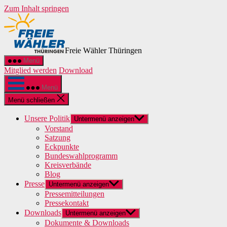
Zum Inhalt springen
Freie Wähler Thüringen
Menü
Mitglied werden
Download
Menü
Menü schließen
Unsere Politik
Untermenü anzeigen
Vorstand
Satzung
Eckpunkte
Bundeswahlprogramm
Kreisverbände
Blog
Presse
Untermenü anzeigen
Pressemitteilungen
Pressekontakt
Downloads
Untermenü anzeigen
Dokumente & Downloads