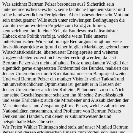
Was zeichnet Bertram Pelzer besonders aus? Sicherlich sein
unternehmerisches Geschick, seine fachliche Ingenieurskunst und
seine handwerklichen Fertigkeiten. Aber insbesondere sein Mut und
sein unbeugsamer Wille auch unter schwierigen Bedingungen die
von ihm verantworteten Projekte zum Erfolg zu führen,
kennzeichnen ihn. In einer Zeit, da Bundeswirtschaftsminister
Habeck eine Politik verfolgt, welche weite Teile unserer
mittelständischen Wirtschaft in arge Bedrängnis bringt und viele
Investitionsprojekte aufgrund einer fragilen Marktlage, gebrochener
Wirtschaftskreisläufe, überteuerter Energiepreise und weiteren
Ungewissheiten vorerst nicht weiter verfolgt werden, da lässt
Bertram Pelzer sich nicht aufhalten. Trotz ungeplantem Wegfall der
eigentlich gerne eingesetzten Fördermittel des Bundes, realisiert der
Jenaer Unternehmer durch Kreditaufnahme sein Bauprojekt weiter.
Und weil Bertram Pelzer ein mutiger Visionär voller Tatkraft und
mit unverbrüchlichem Optimismus ist, genießt er in Kreisen der
Jenaer Unternehmer auch den Ruf ein „Phänomen“ zu sein. Nicht
nur seine Geschäftspartner schätzen ihn für seine Zuverlässigkeit
und seine Ehrlichkeit; auch die Mitarbeiter und Auszubildenden der
Maschinenbau- und Zerspanungsfirma Pelzer, welche zahlreichen
Nationalitäten entstammen, sind Profiteure von Bertram Pelzers
Denken und Handeln, mit denen er zukunftsweisende und
beispielhafte Maßstäbe setzt.
Wir Freien Wähler Thüringen sind stolz auf unser Mitglied Bertram
Pelzer und dessen erfolgreichen Einsatz zum Vorteil von Jena und