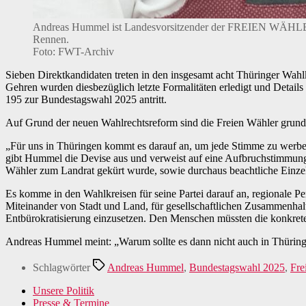
Andreas Hummel ist Landesvorsitzender der FREIEN WÄHLER in
Rennen.
Foto: FWT-Archiv
Sieben Direktkandidaten treten in den insgesamt acht Thüringer Wahlk
Gehren wurden diesbezüglich letzte Formalitäten erledigt und Detail
195 zur Bundestagswahl 2025 antritt.
Auf Grund der neuen Wahlrechtsreform sind die Freien Wähler grunds
„Für uns in Thüringen kommt es darauf an, um jede Stimme zu werben
gibt Hummel die Devise aus und verweist auf eine Aufbruchstimmung 
Wähler zum Landrat gekürt wurde, sowie durchaus beachtliche Einze
Es komme in den Wahlkreisen für seine Partei darauf an, regionale P
Miteinander von Stadt und Land, für gesellschaftlichen Zusammenha
Entbürokratisierung einzusetzen. Den Menschen müssten die konkreten
Andreas Hummel meint: „Warum sollte es dann nicht auch in Thüring
Schlagwörter
Andreas Hummel
,
Bundestagswahl 2025
,
Fre
Unsere Politik
Presse & Termine