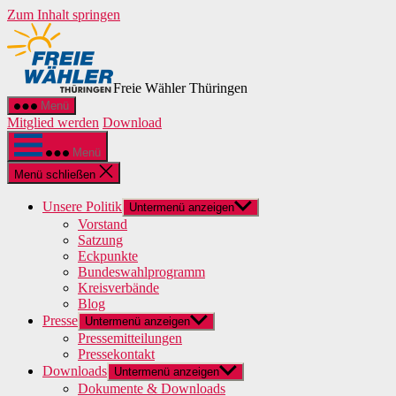
Zum Inhalt springen
Freie Wähler Thüringen
Menü
Mitglied werden
Download
Menü
Menü schließen
Unsere Politik
Untermenü anzeigen
Vorstand
Satzung
Eckpunkte
Bundeswahlprogramm
Kreisverbände
Blog
Presse
Untermenü anzeigen
Pressemitteilungen
Pressekontakt
Downloads
Untermenü anzeigen
Dokumente & Downloads