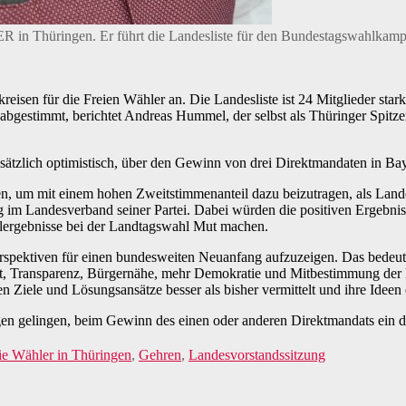
 Thüringen. Er führt die Landesliste für den Bundestagswahlkampf 2
reisen für die Freien Wähler an. Die Landesliste ist 24 Mitglieder sta
s abgestimmt, berichtet Andreas Hummel, der selbst als Thüringer Spit
ätzlich optimistisch, über den Gewinn von drei Direktmandaten in Ba
, um mit einem hohen Zweitstimmenanteil dazu beizutragen, als Landes
im Landesverband seiner Partei. Dabei würden die positiven Ergebniss
lergebnisse bei der Landtagswahl Mut machen.
erspektiven für einen bundesweiten Neuanfang aufzuzeigen. Das bedeute
lt, Transparenz, Bürgernähe, mehr Demokratie und Mitbestimmung der 
 Ziele und Lösungsansätze besser als bisher vermittelt und ihre Idee
en gelingen, beim Gewinn des einen oder anderen Direktmandats ein d
ie Wähler in Thüringen
,
Gehren
,
Landesvorstandssitzung