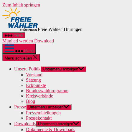
Zum Inhalt springen
Freie Wähler Thüringen
Menü
Mitglied werden
Download
Menü
Menü schließen
Unsere Politik
Untermenü anzeigen
Vorstand
Satzung
Eckpunkte
Bundeswahlprogramm
Kreisverbände
Blog
Presse
Untermenü anzeigen
Pressemitteilungen
Pressekontakt
Downloads
Untermenü anzeigen
Dokumente & Downloads