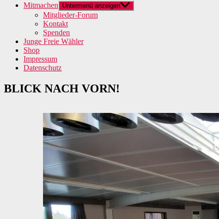
Mitmachen
Untermenü anzeigen
Mitglieder-Forum
Kontakt
Spenden
Junge Freie Wähler
Shop
Impressum
Datenschutz
BLICK NACH VORN!