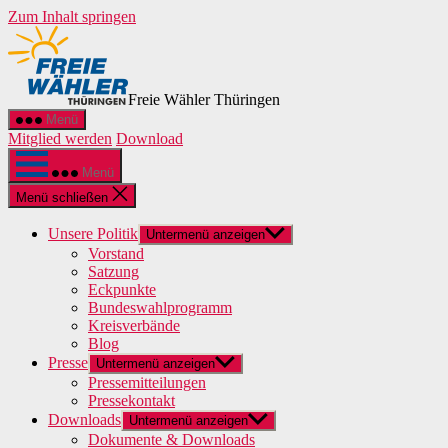
Zum Inhalt springen
Freie Wähler Thüringen
Menü
Mitglied werden
Download
Menü
Menü schließen
Unsere Politik
Untermenü anzeigen
Vorstand
Satzung
Eckpunkte
Bundeswahlprogramm
Kreisverbände
Blog
Presse
Untermenü anzeigen
Pressemitteilungen
Pressekontakt
Downloads
Untermenü anzeigen
Dokumente & Downloads