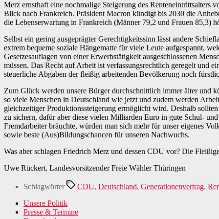
Merz ernsthaft eine nochmalige Steigerung des Renteneintrittsalters 
Blick nach Frankreich. Präsident Macron kündigt bis 2030 die Anhebun
die Lebenserwartung in Frankreich (Männer 79,2 und Frauen 85,3) hö
Selbst ein gering ausgeprägter Gerechtigkeitssinn lässt andere Schie
extrem bequeme soziale Hängematte für viele Leute aufgespannt, welc
Gesetzesauflagen von einer Erwerbstätigkeit ausgeschlossenen Mensch
müssen. Das Recht auf Arbeit ist verfassungsrechtlich geregelt und ei
steuerliche Abgaben der fleißig arbeitenden Bevölkerung noch fürstli
Zum Glück werden unsere Bürger durchschnittlich immer älter und kö
so viele Menschen in Deutschland wie jetzt und zudem werden Arbeits
gleichzeitiger Produktionssteigerung ermöglicht wird. Deshalb sollt
zu sichern, dafür aber diese vielen Milliarden Euro in gute Schul- u
Fremdarbeiter bräuchte, würden man sich mehr für unser eigenes Volk
sowie beste (Aus)Bildungschancen für unseren Nachwuchs.
Was aber schlagen Friedrich Merz und dessen CDU vor? Die Fleißigen s
Uwe Rückert, Landesvorsitzender Freie Wähler Thüringen
Schlagwörter
CDU
,
Deutschland
,
Generationenvertrag
,
Ren
Unsere Politik
Presse & Termine