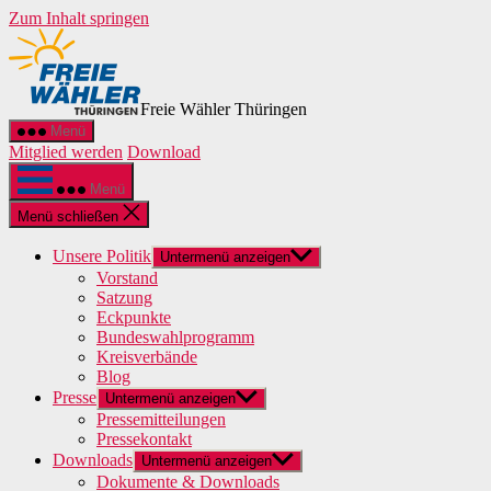
Zum Inhalt springen
Freie Wähler Thüringen
Menü
Mitglied werden
Download
Menü
Menü schließen
Unsere Politik
Untermenü anzeigen
Vorstand
Satzung
Eckpunkte
Bundeswahlprogramm
Kreisverbände
Blog
Presse
Untermenü anzeigen
Pressemitteilungen
Pressekontakt
Downloads
Untermenü anzeigen
Dokumente & Downloads