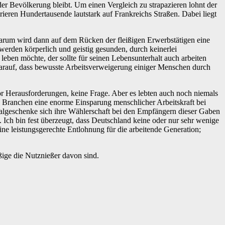
er Bevölkerung bleibt. Um einen Vergleich zu strapazieren lohnt der
ieren Hundertausende lautstark auf Frankreichs Straßen. Dabei liegt
, warum wird dann auf dem Rücken der fleißigen Erwerbstätigen eine
werden körperlich und geistig gesunden, durch keinerlei
eben möchte, der sollte für seinen Lebensunterhalt auch arbeiten
ht darauf, dass bewusste Arbeitsverweigerung einiger Menschen durch
r Herausforderungen, keine Frage. Aber es lebten auch noch niemals
n Branchen eine enorme Einsparung menschlicher Arbeitskraft bei
zialgeschenke sich ihre Wählerschaft bei den Empfängern dieser Gaben
 Ich bin fest überzeugt, dass Deutschland keine oder nur sehr wenige
ne leistungsgerechte Entlohnung für die arbeitende Generation;
ßige die Nutznießer davon sind.