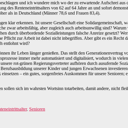
vorschlagen und ich wundere mich wo der zu erwartende Aufschrei aus d
g des Renteneintrittsalters von 62 auf 64 Jahre an und sofort demonstr
her als in Deutschland (Männer 78,6 und Frauen 83,4).
flagen klar erkennen. Ist unsere Gesellschaft eine Solidargemeinschaft
he zwar arbeitsfähig, aber zugleich auch arbeitsunwillig sind? Warum 
en durch überbordende Sozialleistungen falsche Anreize gesetzt? Wer l
ne Pflicht zur Arbeit ist dabei nicht inbegriffen. Aber gibt es ein Rec
ch entlohnt wird?
nnen ihr Leben länger genießen. Das stellt den Generationenvertrag vo
prozesse immer mehr automatisiert und digitalisiert, wodurch in viele
en unsere rot-grünen Regierungsvertreter aufhören durch ausufernde So
nd Berufsausbildung unserer Kinder und jungen Erwachsenen investieren.
 einsetzen – ein gutes, sorgenfreies Auskommen für unsere Senioren; ei
ollen sich im wahrsten Wortsinn totarbeiten, damit andere, nicht flei
teneintrittsalter
,
Senioren