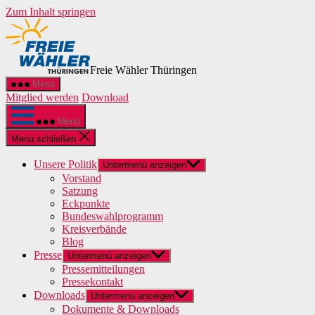
Zum Inhalt springen
Freie Wähler Thüringen
Menü
Mitglied werden
Download
Menü
Menü schließen
Unsere Politik
Untermenü anzeigen
Vorstand
Satzung
Eckpunkte
Bundeswahlprogramm
Kreisverbände
Blog
Presse
Untermenü anzeigen
Pressemitteilungen
Pressekontakt
Downloads
Untermenü anzeigen
Dokumente & Downloads