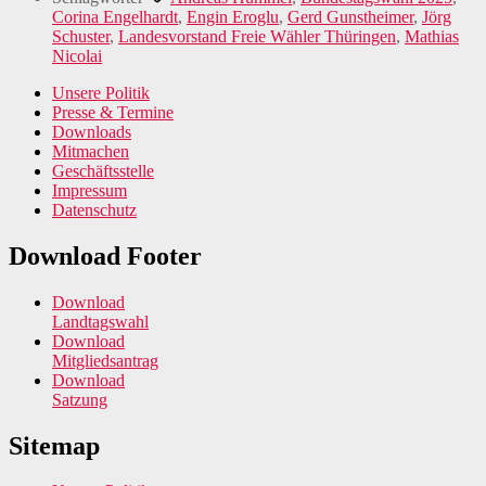
Corina Engelhardt
,
Engin Eroglu
,
Gerd Gunstheimer
,
Jörg
Schuster
,
Landesvorstand Freie Wähler Thüringen
,
Mathias
Nicolai
Unsere Politik
Presse & Termine
Downloads
Mitmachen
Geschäftsstelle
Impressum
Datenschutz
Download Footer
Download
Landtagswahl
Download
Mitgliedsantrag
Download
Satzung
Sitemap