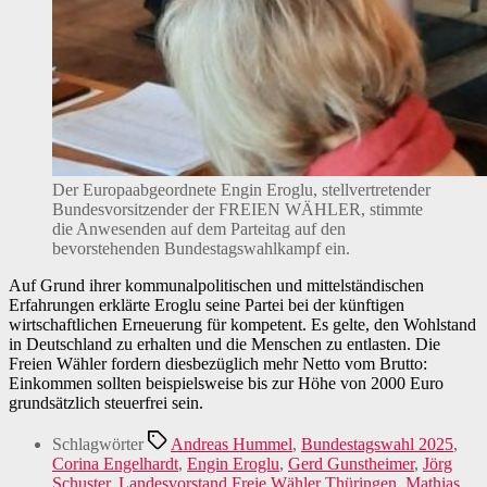
Der Europaabgeordnete Engin Eroglu, stellvertretender
Bundesvorsitzender der FREIEN WÄHLER, stimmte
die Anwesenden auf dem Parteitag auf den
bevorstehenden Bundestagswahlkampf ein.
Auf Grund ihrer kommunalpolitischen und mittelständischen
Erfahrungen erklärte Eroglu seine Partei bei der künftigen
wirtschaftlichen Erneuerung für kompetent. Es gelte, den Wohlstand
in Deutschland zu erhalten und die Menschen zu entlasten. Die
Freien Wähler fordern diesbezüglich mehr Netto vom Brutto:
Einkommen sollten beispielsweise bis zur Höhe von 2000 Euro
grundsätzlich steuerfrei sein.
Schlagwörter
Andreas Hummel
,
Bundestagswahl 2025
,
Corina Engelhardt
,
Engin Eroglu
,
Gerd Gunstheimer
,
Jörg
Schuster
,
Landesvorstand Freie Wähler Thüringen
,
Mathias