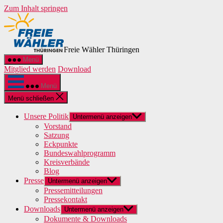
Zum Inhalt springen
Freie Wähler Thüringen
Menü
Mitglied werden
Download
Menü
Menü schließen
Unsere Politik
Untermenü anzeigen
Vorstand
Satzung
Eckpunkte
Bundeswahlprogramm
Kreisverbände
Blog
Presse
Untermenü anzeigen
Pressemitteilungen
Pressekontakt
Downloads
Untermenü anzeigen
Dokumente & Downloads