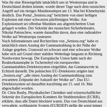
Was für eine Riesengefahr tatsächlich uns in Westeuropa und in
Deutschland drohen könnte, wurde dieser Tage nach dem russischen
Angriff auf ein riesiges Munitionsdepot am 13. Mai bei Khmelnytski
deutlich. Das Portal „Seniora.org“ berichtete von einer heftigen
Explosion mit einer schwarzen pilzförmigen Wolke. Am
Explosionsort sei offenbar Munition aus abgereichertem Uran
gelagert worden. Der Sekretär des russischen Sicherheitsrates,
Nikolai Patruschew, warnte daraufhin davor, dass eine radioaktive
Wolke auf Westeuropa zusteuere.
Nach Informationen und Recherchen von „Seniora.org“ habe es
tatsächlich einen Anstieg der Gammastrahlung in der Nähe der
Anlage gegeben. Uranoxid sei schwarz und eine schwarze Wolke
habe sich auf Grund einer stabilen Wetterlage langsam in Richtung
Nordwesten bewegt. Die Europäische Union hatte nach der
Reaktorkatastophe in Tschernobyl ein europaweites
Gammastrahlen-Detektorsystem eingeführt, das Gammawerte in
Echtzeit darstellt. Die polnischen EU-Detektoren zeigten laut
„Seniora.org“ „alle einen Anstieg der Gammastrahlung zum
erwarteten Zeitpunkt der Ankunft der Wolke an“. Das EU-
Detektorsystem sei daraufhin kurzfristig am 15. und 16. Mai
abgeschaltet worden.
Dr. Chris Busby, Physikalischer Chemiker und wissenschaftlicher
Sekretär des Europäischen Komitees für Strahlenrisiken (ECRR),
erklärte, dass alle Daten blockiert waren. Das von Deutschland aus
verwaltete, webbasierte System (EURDEP) stellte die sonst immer