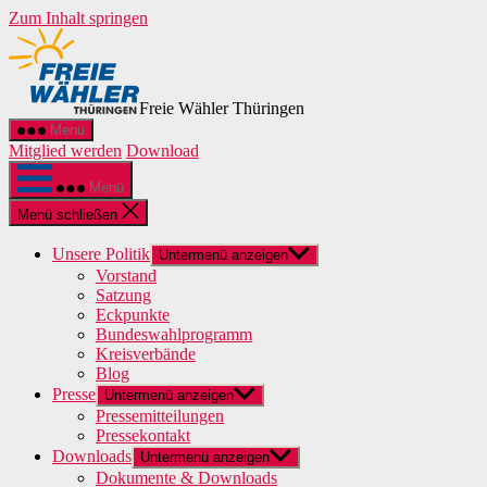
Zum Inhalt springen
Freie Wähler Thüringen
Menü
Mitglied werden
Download
Menü
Menü schließen
Unsere Politik
Untermenü anzeigen
Vorstand
Satzung
Eckpunkte
Bundeswahlprogramm
Kreisverbände
Blog
Presse
Untermenü anzeigen
Pressemitteilungen
Pressekontakt
Downloads
Untermenü anzeigen
Dokumente & Downloads