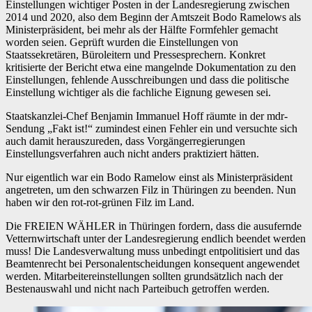
Einstellungen wichtiger Posten in der Landesregierung zwischen
2014 und 2020, also dem Beginn der Amtszeit Bodo Ramelows als
Ministerpräsident, bei mehr als der Hälfte Formfehler gemacht
worden seien. Geprüft wurden die Einstellungen von
Staatssekretären, Büroleitern und Pressesprechern. Konkret
kritisierte der Bericht etwa eine mangelnde Dokumentation zu den
Einstellungen, fehlende Ausschreibungen und dass die politische
Einstellung wichtiger als die fachliche Eignung gewesen sei.
Staatskanzlei-Chef Benjamin Immanuel Hoff räumte in der mdr-
Sendung „Fakt ist!“ zumindest einen Fehler ein und versuchte sich
auch damit herauszureden, dass Vorgängerregierungen
Einstellungsverfahren auch nicht anders praktiziert hätten.
Nur eigentlich war ein Bodo Ramelow einst als Ministerpräsident
angetreten, um den schwarzen Filz in Thüringen zu beenden. Nun
haben wir den rot-rot-grünen Filz im Land.
Die FREIEN WÄHLER in Thüringen fordern, dass die ausufernde
Vetternwirtschaft unter der Landesregierung endlich beendet werden
muss! Die Landesverwaltung muss unbedingt entpolitisiert und das
Beamtenrecht bei Personalentscheidungen konsequent angewendet
werden. Mitarbeitereinstellungen sollten grundsätzlich nach der
Bestenauswahl und nicht nach Parteibuch getroffen werden.