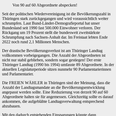
Von 90 auf 60 Abgeordnete abspecken!
Seit der politischen Wiedervereinigung ist die Bevölkerungszahl in
Thüringen stark zurückgegangen und wird voraussichtlich weiter
schrumpfen. Laut Bund-Länder-Demografieportal hat unser
Bundesland seit 1990 fast 500.000 Einwohner verloren. Der
Rückgang um 19 Prozent stellt die bundesweit zweitstärkste
Schrumpfung nach Sachsen-Anhalt dar. Im Freistaat lebten Ende
2022 noch rund 2,1 Millionen Menschen.
Der drastische Bevölkerungsverlust ist am Thüringer Landtag
vollkommen vorbeigegangen. Die Anzahl der Abgeordneten ist
nicht nur stabil geblieben, sondern sogar gestiegen! Der erste
Thüringer Landtag (1990 bis 1994) umfasste 89 Abgeordnete. In der
aktuellen Legislaturperiode sitzen nunmehr 90 Parlamentarierinnen
und Parlamentarier.
Die FREIEN WÄHLER in Thüringen sind der Meinung, dass die
Anzahl der Landtagsmandate an die Bevölkerungsentwicklung
angepasst werden sollte. Eine Reduzierung von derzeit 90 auf 60
Abgeordnete halten sie für angemessen. Gleichzeitig sollte es darauf
ankommen, die aufgeblähte Landtagsverwaltung entsprechend
abzubauen.
Mit den dadurch entstehenden Einsparungen könnte dann