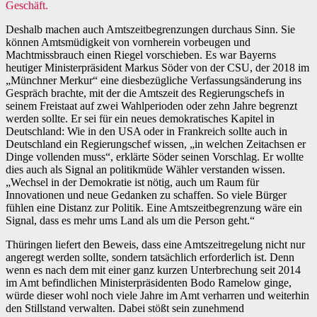
Geschäft.
Deshalb machen auch Amtszeitbegrenzungen durchaus Sinn. Sie
können Amtsmüdigkeit von vornherein vorbeugen und
Machtmissbrauch einen Riegel vorschieben. Es war Bayerns
heutiger Ministerpräsident Markus Söder von der CSU, der 2018 im
„Münchner Merkur“ eine diesbezügliche Verfassungsänderung ins
Gespräch brachte, mit der die Amtszeit des Regierungschefs in
seinem Freistaat auf zwei Wahlperioden oder zehn Jahre begrenzt
werden sollte. Er sei für ein neues demokratisches Kapitel in
Deutschland: Wie in den USA oder in Frankreich sollte auch in
Deutschland ein Regierungschef wissen, „in welchen Zeitachsen er
Dinge vollenden muss“, erklärte Söder seinen Vorschlag. Er wollte
dies auch als Signal an politikmüde Wähler verstanden wissen.
„Wechsel in der Demokratie ist nötig, auch um Raum für
Innovationen und neue Gedanken zu schaffen. So viele Bürger
fühlen eine Distanz zur Politik. Eine Amtszeitbegrenzung wäre ein
Signal, dass es mehr ums Land als um die Person geht.“
Thüringen liefert den Beweis, dass eine Amtszeitregelung nicht nur
angeregt werden sollte, sondern tatsächlich erforderlich ist. Denn
wenn es nach dem mit einer ganz kurzen Unterbrechung seit 2014
im Amt befindlichen Ministerpräsidenten Bodo Ramelow ginge,
würde dieser wohl noch viele Jahre im Amt verharren und weiterhin
den Stillstand verwalten. Dabei stößt sein zunehmend