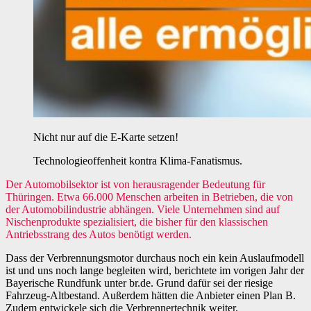
Nicht nur auf die E-Karte setzen!
Technologieoffenheit kontra Klima-Fanatismus.
Der Automobilsektor ist von herausragender Bedeutung für
Thüringen. Etwa 66.000 Menschen arbeiten in Betrieben, die von
der Automobilindustrie abhängen. Viele Unternehmen sind auf
Nischenprodukte spezialisiert, die bisher für den klassischen
Antriebsstrang des Autos benötigt werden.
Dass der Verbrennungsmotor durchaus noch ein kein Auslaufmodell
ist und uns noch lange begleiten wird, berichtete im vorigen Jahr der
Bayerische Rundfunk unter br.de. Grund dafür sei der riesige
Fahrzeug-Altbestand. Außerdem hätten die Anbieter einen Plan B.
Zudem entwickele sich die Verbrennertechnik weiter.