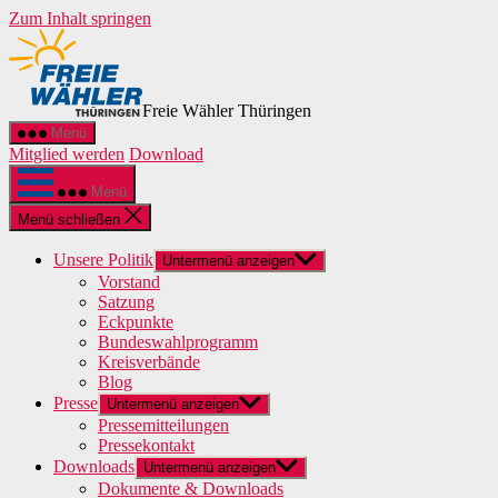
Zum Inhalt springen
Freie Wähler Thüringen
Menü
Mitglied werden
Download
Menü
Menü schließen
Unsere Politik
Untermenü anzeigen
Vorstand
Satzung
Eckpunkte
Bundeswahlprogramm
Kreisverbände
Blog
Presse
Untermenü anzeigen
Pressemitteilungen
Pressekontakt
Downloads
Untermenü anzeigen
Dokumente & Downloads