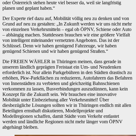
oder Österreich stehen heute viel besser da, weil sie langfristig
planen und geplant haben.“
Der Experte rief dazu auf, Mobilität völlig neu zu denken und von
Grund auf neu zu gestalten: „In Zukunft werden wir uns nicht mehr
von einzelnen Verkehrsmitteln – egal ob ÖPNV, Schiene oder Auto
– abhängig machen. Stattdessen brauchen wir eine größere Vielfalt
von intelligent miteinander vernetzten Angeboten. Das ist der
Schlüssel. Denn wir haben genügend Fahrzeuge, wir haben
genügend Schienen und wir haben genügend Straßen.“
Die FREIEN WÄHLER in Thüringen meinen, dass gerade in
unserem ländlich geprägten Freistaat ein Um- und Neudenken
erforderlich ist. Nur allein Parkgebühren in den Städten drastisch zu
erhöhen, Pkw-Parkflächen zu reduzieren, Autofahrern das Befahren
von Innenstädten zu verbieten und gleichzeitig Bahnschienen
verkommen zu lassen, Busverbindungen auszudünnen, kann kein
Konzept für die Zukunft sein. Wir brauchen eine innovative
Mobilität unter Einbeziehung aller Verkehrsmittel! Über
diesbezügliche Lösungen sollten wir in Thüringen endlich mit allen
Beteiligten ernsthaft diskutieren, Modellprojekte und
Modellregionen schaffen, damit Städte vom Verkehr entlastet
werden und ländliche Regionen nicht mehr länger vom ÖPNV
abgehängt bleiben.