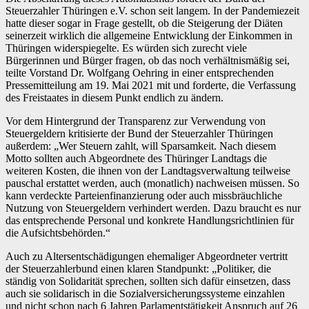
Steuerzahler Thüringen e.V. schon seit langem. In der Pandemiezeit
hatte dieser sogar in Frage gestellt, ob die Steigerung der Diäten
seinerzeit wirklich die allgemeine Entwicklung der Einkommen in
Thüringen widerspiegelte. Es würden sich zurecht viele
Bürgerinnen und Bürger fragen, ob das noch verhältnismäßig sei,
teilte Vorstand Dr. Wolfgang Oehring in einer entsprechenden
Pressemitteilung am 19. Mai 2021 mit und forderte, die Verfassung
des Freistaates in diesem Punkt endlich zu ändern.
Vor dem Hintergrund der Transparenz zur Verwendung von
Steuergeldern kritisierte der Bund der Steuerzahler Thüringen
außerdem: „Wer Steuern zahlt, will Sparsamkeit. Nach diesem
Motto sollten auch Abgeordnete des Thüringer Landtags die
weiteren Kosten, die ihnen von der Landtagsverwaltung teilweise
pauschal erstattet werden, auch (monatlich) nachweisen müssen. So
kann verdeckte Parteienfinanzierung oder auch missbräuchliche
Nutzung von Steuergeldern verhindert werden. Dazu braucht es nur
das entsprechende Personal und konkrete Handlungsrichtlinien für
die Aufsichtsbehörden.“
Auch zu Altersentschädigungen ehemaliger Abgeordneter vertritt
der Steuerzahlerbund einen klaren Standpunkt: „Politiker, die
ständig von Solidarität sprechen, sollten sich dafür einsetzen, dass
auch sie solidarisch in die Sozialversicherungssysteme einzahlen
und nicht schon nach 6 Jahren Parlamentstätigkeit Anspruch auf 26